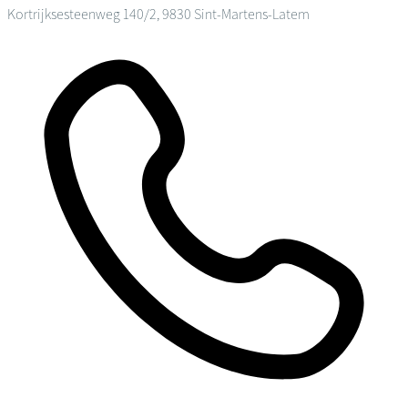
Kortrijksesteenweg 140/2, 9830 Sint-Martens-Latem